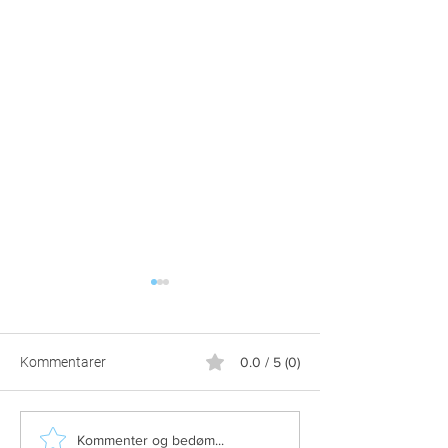
Kommentarer
0.0 / 5 (0)
Caminoen gav ham et
Hvorfor du altid e
Kommenter og bedøm...