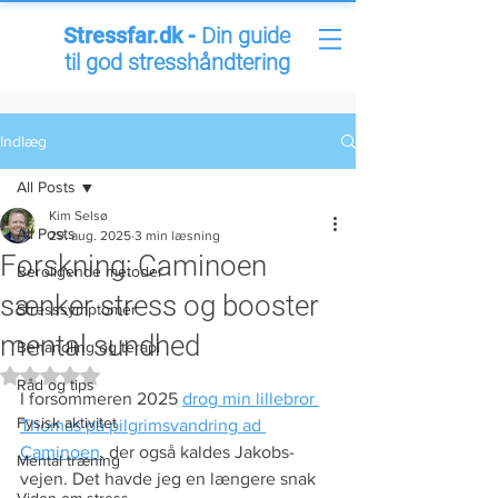
Stressfar.dk -
Din guide
til god stresshåndtering
Indlæg
All Posts
Kim Selsø
All Posts
29. aug. 2025
3 min læsning
Forskning: Caminoen
Beroligende metoder
sænker stress og booster
Stresssymptomer
mental sundhed
Behandling og terapi
Bedømt til NaN ud af 5 stjerner.
Råd og tips
I forsommeren 2025 
drog min lillebror 
Fysisk aktivitet
Thomas på pilgrimsvandring ad 
Caminoen
, der også kaldes Jakobs-
Mental træning
vejen. Det havde jeg en længere snak 