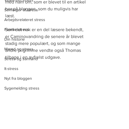
Viden om stress
med ham om, som er blevet til en artikel 
her på bloggen, som du muligvis har 
Senfølger af stress
læst.
Arbejdsrelateret stress
Familie-stress
Som det nok er en del læsere bekendt, 
er Caminovandring de senere år blevet 
Din historie
stadig mere populært, og som mange 
Mænd og stress
andre pilgrimme vendte også Thomas 
tilbage i en nyfrelst udgave.
Stress og samfund
It-stress
Nyt fra bloggen
Sygemelding stress