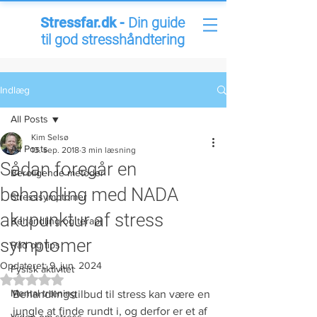
Stressfar.dk -
Din guide
til god stresshåndtering
Indlæg
All Posts
Kim Selsø
All Posts
13. sep. 2018
3 min læsning
Sådan foregår en
Beroligende metoder
behandling med NADA
Stresssymptomer
akupunktur af stress
Behandling og terapi
symptomer
Råd og tips
Opdateret:
9. jun. 2024
Fysisk aktivitet
Bedømt til NaN ud af 5 stjerner.
Mental træning
Behandlingstilbud til stress kan være en 
jungle at finde rundt i, og derfor er et af 