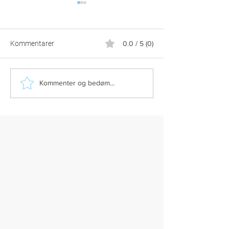
Kommentarer
0.0 / 5 (0)
Hvorfor usunde leveregler
Stop tankemylde
Kommenter og bedøm...
fører til stress – og
metakognitiv tera
hvordan du ændrer dem
tricks der dæmpe