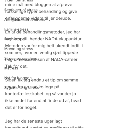
Viden om stress
mine mål med bloggen at afprøve 
Senfølger af stress
forskellige typer behandling og give 
erfaringerne videre til jer derude.
Arbejdsrelateret stress
Familie-stress
En af de behandlingsmetoder, jeg har 
lagt krop til, hedder NADA akupunktur. 
Din historie
Metoden var for mig helt ukendt indtil i 
Mænd og stress
sommer, hvor en venlig sjæl tippede 
Stress og samfund
mig om eksistensen af NADA-cafeer. 
Tak for det. 
It-stress
Nyt fra bloggen
Siden fik jeg endnu et tip om samme 
emne fra en sød kollega på 
Sygemelding stress
kontorfællesskabet, og så var der jo 
ikke andet for end at finde ud af, hvad 
det er for noget.
Jeg har de seneste uger lagt 
hovedbund, ansigt og øreflipper til nåle-