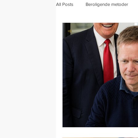
All Posts
Beroligende metoder
Mental træning
Viden om str
Mænd og stress
Stress og s