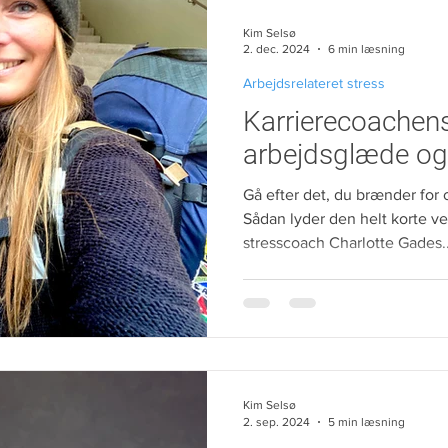
slør med nuancer af lyseblå. 
Kim Selsø
fraværende, men det er bedr
2. dec. 2024
6 min læsning
Arbejdsrelateret stress
Karrierecoachens
arbejdsglæde og 
Gå efter det, du brænder for 
Sådan lyder den helt korte ver
stresscoach Charlotte Gades..
Kim Selsø
2. sep. 2024
5 min læsning