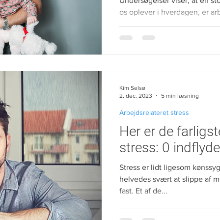
Undersøgelser viser, at en sto
os oplever i hverdagen, er arbe
en kombination af arbejde og p
privatlivet alene er kilde til stress. Når arbejdet b
meget for vores trivsel og me
vigtigere end nogensinde at væ
branche med omhu. Der er stor
det offentlige eller i en priv
Kim Selsø
forskel på d
2. dec. 2023
5 min læsning
Arbejdsrelateret stress
Her er de farligst
stress: 0 indflyd
Stress er lidt ligesom kønss
helvedes svært at slippe af me
fast. Et af de...