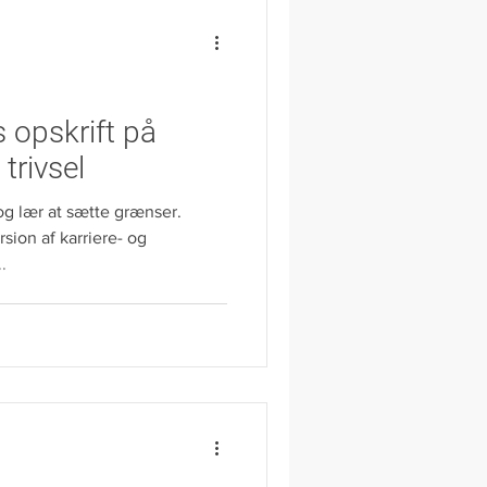
Luften er kold og solen er
e end i
 opskrift på
trivsel
og lær at sætte grænser.
sion af karriere- og
.