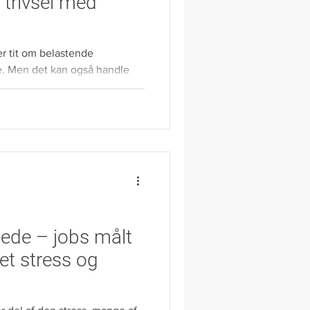
trivsel med
er tit om belastende
se. Men det kan også handle
..
lede – jobs målt
et stress og