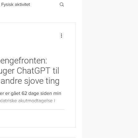
Fysisk aktivitet
-stress
Din historie
engefronten:
ger ChatGPT til
andre sjove ting
er er gået 62 dage siden min
kiatriske akutmodtagelse i
rmer sig med stormskridt.
Jeg sidder på
valuerer mine første to
. Vinduerne er nypudsede, og
er er dækket af et tyndt hvidt