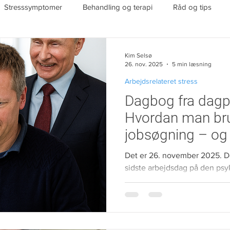
Stresssymptomer
Behandling og terapi
Råd og tips
ess
Senfølger af stress
Arbejdsrelateret stress
Familie
Kim Selsø
26. nov. 2025
5 min læsning
Arbejdsrelateret stress
amfund
It-stress
Nyt fra bloggen
Sygemelding stress
Dagbog fra dagp
Hvordan man bru
jobsøgning – og 
Det er 26. november 2025. D
sidste arbejdsdag på den psy
Ballerup. December måned næ
Der er endnu ikke udsigt til et nyt job. 
hjemmekontoret på 1. sal og e
måneder som selvvalgt ledig
jeg kigger ud på en himmel, d