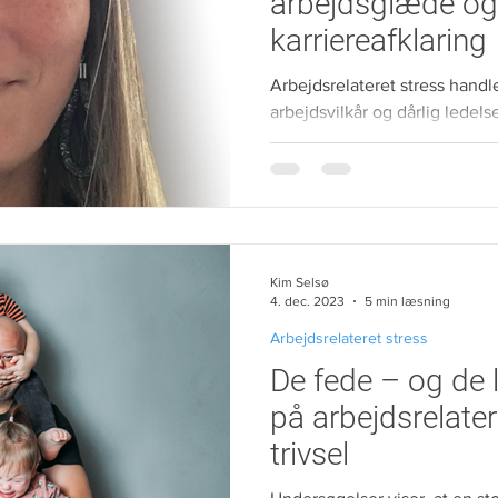
arbejdsglæde og 
karriereafklaring
Arbejdsrelateret stress handl
arbejdsvilkår og dårlig ledel
om en generel følelse af ikke.
Kim Selsø
4. dec. 2023
5 min læsning
Arbejdsrelateret stress
De fede – og de 
på arbejdsrelater
trivsel