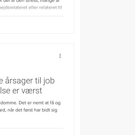
r del af den stress, mange af
jdsrelateret eller relateret til
rivatliv. Kun få føler, at
etyder så
ntale sundhed, er det
lge sit fag, sit job og sin
 forskel på at være ansat i
at virksomhed. Der er også
e årsager til job
else er værst
ygdomme. Det er nemt at få og
d, når det først har bidt sig