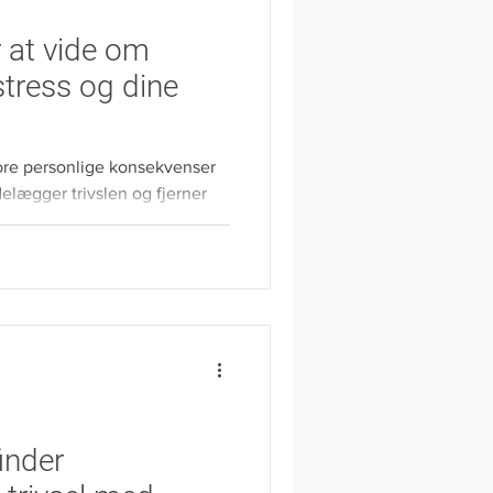
 at vide om
stress og dine
tore personlige konsekvenser
delægger trivslen og fjerner
inder