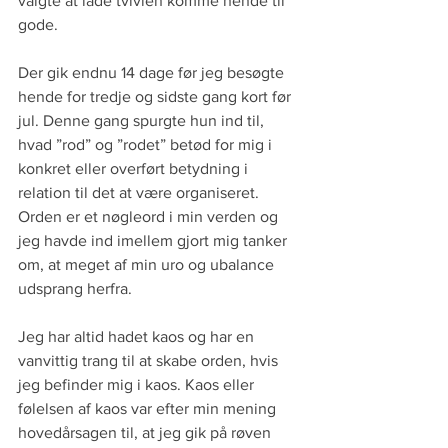
valgte at lade tvivlen komme hende til 
gode.
Der gik endnu 14 dage før jeg besøgte 
hende for tredje og sidste gang kort før 
jul. Denne gang spurgte hun ind til, 
hvad ”rod” og ”rodet” betød for mig i 
konkret eller overført betydning i 
relation til det at være organiseret. 
Orden er et nøgleord i min verden og 
jeg havde ind imellem gjort mig tanker 
om, at meget af min uro og ubalance 
udsprang herfra.
Jeg har altid hadet kaos og har en 
vanvittig trang til at skabe orden, hvis 
jeg befinder mig i kaos. Kaos eller 
følelsen af kaos var efter min mening 
hovedårsagen til, at jeg gik på røven 