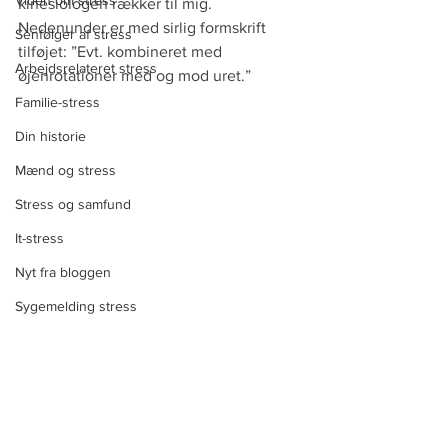
Viden om stress
kinesiologen rækker til mig. 
Nedenunder er med sirlig formskrift 
Senfølger af stress
tilføjet: ”Evt. kombineret med 
Arbejdsrelateret stress
øjenrotationer med og mod uret.”
Familie-stress
Din historie
Mænd og stress
Stress og samfund
It-stress
Nyt fra bloggen
Sygemelding stress