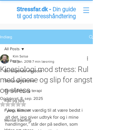
Stressfar.dk -
Din guide
til god stresshåndtering
Indlæg
All Posts
Kim Selsø
All Posts
12. jan. 2018
7 min læsning
Kinesiologi mod stress: Rul
Beroligende metoder
med øjnene og slip for angst
Stresssymptomer
og stress
Behandling og terapi
Opdateret:
8. sep. 2025
Råd og tips
Bedømt til NaN ud af 5 stjerner.
”Jeg, Kim, er værdig til at være bedst i 
Fysisk aktivitet
alt det, jeg giver udtryk for og i mine 
Mental træning
handlinger,” står der på sedlen, som 