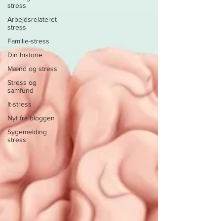
stress
Arbejdsrelateret
stress
Familie-stress
Din historie
Mænd og stress
Stress og
samfund
It-stress
Nyt fra bloggen
Sygemelding
stress