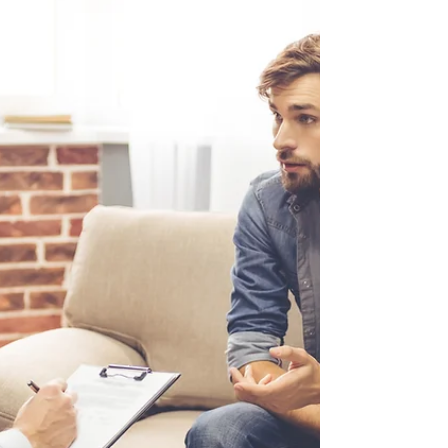
Er du ramt af stress og i tvivl om, om en psykolog kan
hjælpe dig? Nogle mennesker, især mænd vil jeg tro, har
så mange fordomme om...