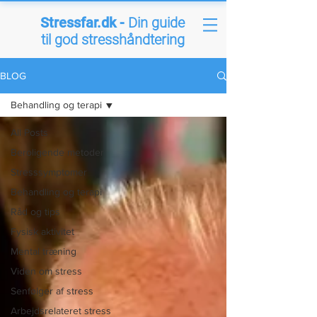
Stressfar.dk -
Din guide
til god stresshåndtering
BLOG
Behandling og terapi
All Posts
Beroligende metoder
Stresssymptomer
Behandling og terapi
Råd og tips
Fysisk aktivitet
Mental træning
Viden om stress
Senfølger af stress
Arbejdsrelateret stress