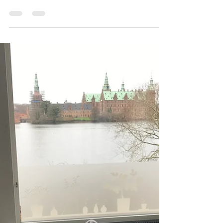
Kim Selsø
24. apr. 2023
6 min læsning
Behandling og terapi
Hvordan virker metakognitiv terapi og
kognitiv adfærdsterapi på stress
I mange år har kognitiv adfærdsterapi været psykologers
foretrukne redskab til behandling af stress, angst og
depression. Forskningen...