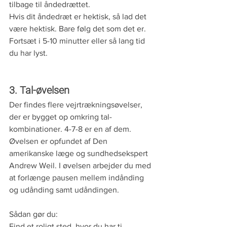
tilbage til åndedrættet. 
Hvis dit åndedræt er hektisk, så lad det 
være hektisk. Bare følg det som det er.
Fortsæt i 5-10 minutter eller så lang tid 
du har lyst. 
3. Tal-øvelsen
Der findes flere vejrtrækningsøvelser, 
der er bygget op omkring tal-
kombinationer. 4-7-8 er en af dem. 
Øvelsen er opfundet af 
Den 
amerikanske læge og sundhedsekspert 
Andrew Weil. I øvelsen arbejder du med 
at forlænge pausen mellem indånding 
og udånding samt udåndingen. 
Sådan gør du:
Find et roligt sted, hvor du har ti 