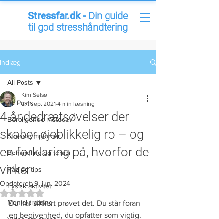
Stressfar.dk -
Din guide
til god stresshåndtering
Indlæg
All Posts
Kim Selsø
All Posts
27. sep. 2021
4 min læsning
4 åndedrætsøvelser der
Beroligende metoder
skaber øjeblikkelig ro – og
Stresssymptomer
en forklaring på, hvorfor de
Behandling og terapi
virker
Råd og tips
Opdateret:
9. jun. 2024
Fysisk aktivitet
Bedømt til NaN ud af 5 stjerner.
Mental træning
Du har sikkert prøvet det. Du står foran 
en begivenhed, du opfatter som vigtig. 