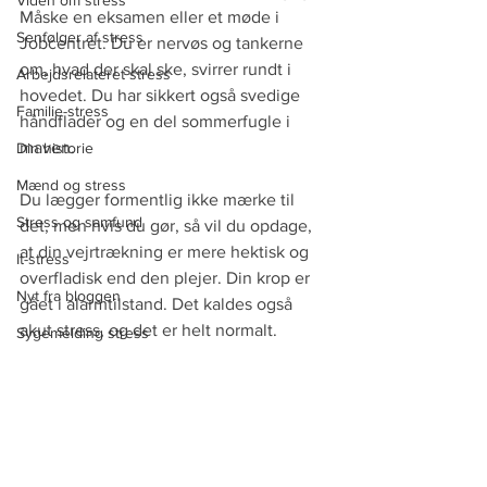
Viden om stress
Måske en eksamen eller et møde i 
Senfølger af stress
Jobcentret. Du er nervøs og tankerne 
om, hvad der skal ske, svirrer rundt i 
Arbejdsrelateret stress
hovedet. Du har sikkert også svedige 
Familie-stress
håndflader og en del sommerfugle i 
maven.  
Din historie
Mænd og stress
Du lægger formentlig ikke mærke til 
Stress og samfund
det, men hvis du gør, så vil du opdage, 
at din vejrtrækning er mere hektisk og 
It-stress
overfladisk end den plejer. Din krop er 
Nyt fra bloggen
gået i alarmtilstand. Det kaldes også 
akut stress, og det er helt normalt.
Sygemelding stress