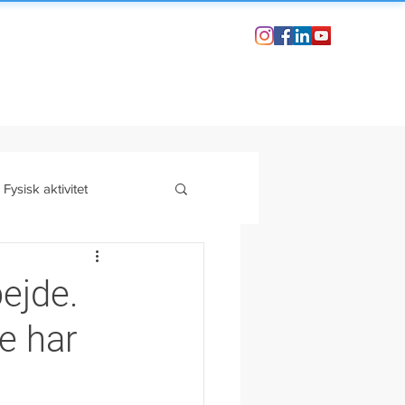
Fysisk aktivitet
-stress
Din historie
bejde.
e har