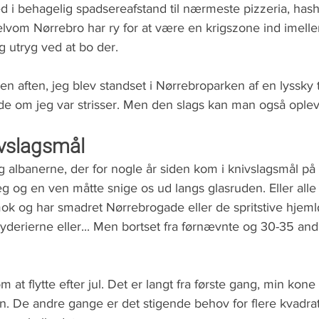
hed i behagelig spadsereafstand til nærmeste pizzeria, hash
lvom Nørrebro har ry for at være en krigszone ind imelle
ig utryg ved at bo der. 
den aften, jeg blev standset i Nørrebroparken af en lyssky
 vide om jeg var strisser. Men den slags kan man også ople
ivslagsmål 
ig albanerne, der for nogle år siden kom i knivslagsmål på
g og en ven måtte snige os ud langs glasruden. Eller alle
k og har smadret Nørrebrogade eller de spritstive hjeml
yderierne eller... Men bortset fra førnævnte og 30-35 andr
m at flytte efter jul. Det er langt fra første gang, min kone 
en. De andre gange er det stigende behov for flere kvadra