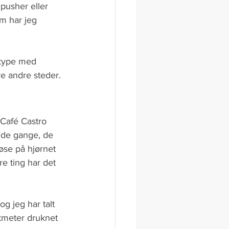
pusher eller 
m har jeg 
 type med 
ve andre steder.
 Café Castro 
 de gange, de 
øse på hjørnet 
e ting har det 
og jeg har talt 
tmeter druknet 