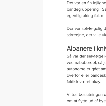
Det var en fin lejlig
bandegruppering.  Se
egentlig aldrig følt m
Der var selvfølgelig 
stirreøjne, der ville
Albanere i kn
Så var der selvfølgel
ved nabobordet, så je
autonome er gået amo
overfor eller bandesk
faktisk været okay.   
Vi traf beslutningen o
om at flytte ud af by