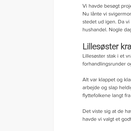
Vi havde besøgt proje
Nu lånte vi svigermor
stedet ud igen. Da vi
hushandel. Nogle dage
Lillesøster k
Lillesøster stak i et 
forhandlingsrunder og
Alt var klappet og kl
arbejde og slap heldi
flyttefolkene langt fr
Det viste sig at de h
havde vi valgt et godt