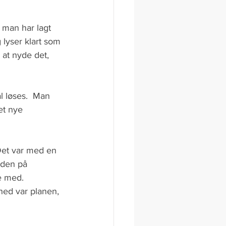
r man har lagt 
lyser klart som 
 at nyde det, 
 løses.  Man 
et nye 
 Det var med en 
eden på 
e med. 
hed var planen, 