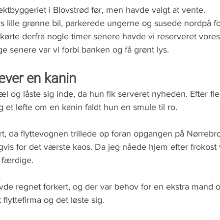
ktbyggeriet i Blovstrød før, men havde valgt at vente.
s lille grønne bil, parkerede ungerne og susede nordpå for
 kørte derfra nogle timer senere havde vi reserveret vores 
 senere var vi forbi banken og få grønt lys.
ræver en kanin
vræl og låste sig inde, da hun fik serveret nyheden. Efter f
 et løfte om en kanin faldt hun en smule til ro.
art, da flyttevognen trillede op foran opgangen på Nørrebro
gvis for det værste kaos. Da jeg nåede hjem efter frokost 
a færdige. 
avde regnet forkert, og der var behov for en ekstra mand og
 flyttefirma og det løste sig. 