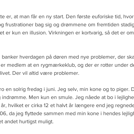
 5 stjerner.
te er, at man får en ny start. Den første euforiske tid, hvo
og frustrationer bag sig og drømmene om fremtiden stadig 
et er kun en illusion. Virkningen er kortvarig, så det er om
g banker hverdagen på døren med nye problemer, der skal
er medlem at en rygmærkeklub, og der er rotter under d
livet. Der vil altid være problemer.
ro en solrig fredag i juni. Jeg selv, min kone og to piger.
 indrømme. Men kun en smule. Jeg nåede at bo i lejligh
r, hvilket er cirka 12 et halvt år længere end jeg regned
06, da jeg flyttede sammen med min kone i hendes lejlig
et andet hurtigst muligt.