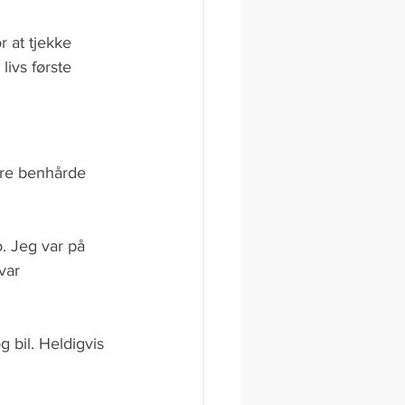
 at tjekke 
livs første 
lere benhårde 
. Jeg var på 
var 
 bil. Heldigvis 