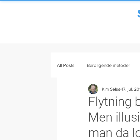
All Posts
Beroligende metoder
Kim Selsø
17. jul. 2
Mental træning
Viden om str
Flytning 
Men illus
Mænd og stress
Stress og s
man da lo