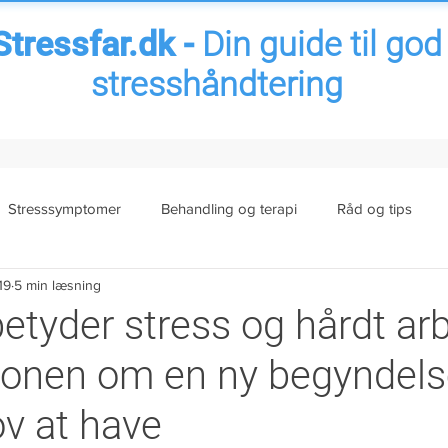
Stressfar.dk -
Din guide til god
stresshåndtering
Stresssymptomer
Behandling og terapi
Råd og tips
019
5 min læsning
ess
Senfølger af stress
Arbejdsrelateret stress
Familie
betyder stress og hårdt ar
ionen om en ny begyndels
amfund
It-stress
Nyt fra bloggen
Sygemelding stress
v at have