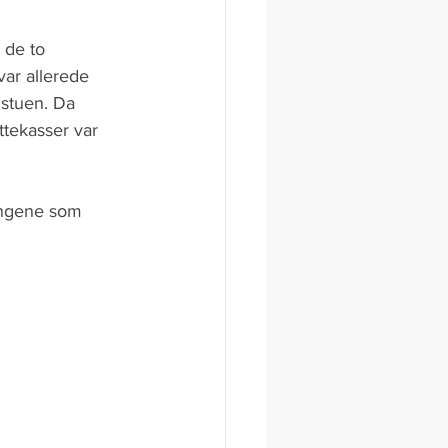
 de to 
ar allerede 
 stuen. Da 
tekasser var 
engene som 