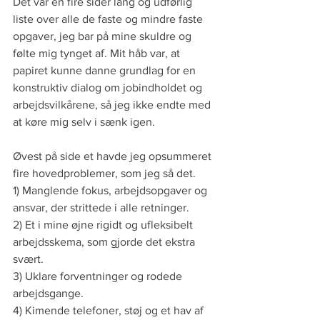
Det var en fire sider lang og udførlig 
liste over alle de faste og mindre faste 
opgaver, jeg bar på mine skuldre og 
følte mig tynget af. Mit håb var, at 
papiret kunne danne grundlag for en 
konstruktiv dialog om jobindholdet og 
arbejdsvilkårene, så jeg ikke endte med 
at køre mig selv i sænk igen.
Øvest på side et havde jeg opsummeret 
fire hovedproblemer, som jeg så det.
1) Manglende fokus, arbejdsopgaver og 
ansvar, der strittede i alle retninger.
2) Et i mine øjne rigidt og ufleksibelt 
arbejdsskema, som gjorde det ekstra 
svært.
3) Uklare forventninger og rodede 
arbejdsgange.
4) Kimende telefoner, støj og et hav af 