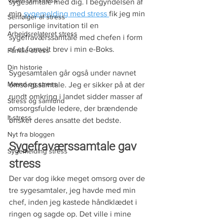
Viden om stress
sygesamtale med dig. I begyndelsen af 
min 
sygemelding med stress 
fik jeg min 
Senfølger af stress
personlige invitation til en 
Arbejdsrelateret stress
sygefraværssamtale med chefen i form 
af et formelt brev i min e-Boks.
Familie-stress
Din historie
Sygesamtalen går også under navnet 
Mænd og stress
omsorgssamtale. Jeg er sikker på at der 
rundt omkring i landet sidder masser af 
Stress og samfund
omsorgsfulde ledere, der brændende 
It-stress
ønsker deres ansatte det bedste. 
Nyt fra bloggen
Sygefraværssamtale gav 
Sygemelding stress
stress
Der var dog ikke meget omsorg over de 
tre sygesamtaler, jeg havde med min 
chef, inden jeg kastede håndklædet i 
ringen og sagde op. Det ville i mine 