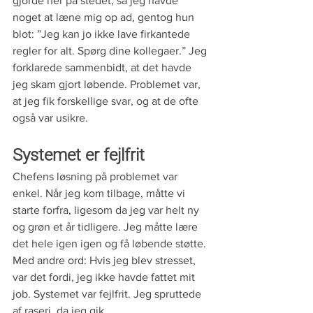
gjorde her på stedet, så jeg havde 
noget at læne mig op ad, gentog hun 
blot: ”Jeg kan jo ikke lave firkantede 
regler for alt. Spørg dine kollegaer.” Jeg 
forklarede sammenbidt, at det havde 
jeg skam gjort løbende. Problemet var, 
at jeg fik forskellige svar, og at de ofte 
også var usikre.
Systemet er fejlfrit
Chefens løsning på problemet var 
enkel. Når jeg kom tilbage, måtte vi 
starte forfra, ligesom da jeg var helt ny 
og grøn et år tidligere. Jeg måtte lære 
det hele igen igen og få løbende støtte. 
Med andre ord: Hvis jeg blev stresset, 
var det fordi, jeg ikke havde fattet mit 
job. Systemet var fejlfrit. Jeg spruttede 
af raseri, da jeg gik.