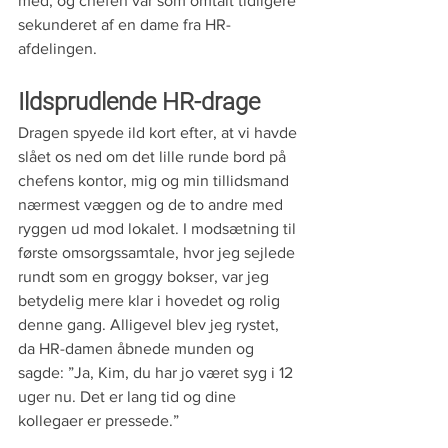
med, og chefen var som omtalt tidligere 
sekunderet af en dame fra HR-
afdelingen.
Ildsprudlende HR-drage
Dragen spyede ild kort efter, at vi havde 
slået os ned om det lille runde bord på 
chefens kontor, mig og min tillidsmand 
nærmest væggen og de to andre med 
ryggen ud mod lokalet. I modsætning til 
første omsorgssamtale, hvor jeg sejlede 
rundt som en groggy bokser, var jeg 
betydelig mere klar i hovedet og rolig 
denne gang. Alligevel blev jeg rystet, 
da HR-damen åbnede munden og 
sagde: ”Ja, Kim, du har jo været syg i 12 
uger nu. Det er lang tid og dine 
kollegaer er pressede.”