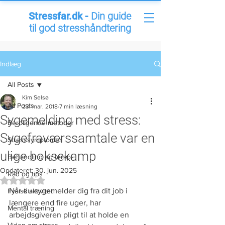
Stressfar.dk -
Din guide
til god stresshåndtering
Indlæg
All Posts
Kim Selsø
All Posts
23. mar. 2018
7 min læsning
Sygemelding med stress:
Beroligende metoder
Sygefraværssamtale var en
Stresssymptomer
ulige boksekamp
Behandling og terapi
Opdateret:
30. jun. 2025
Råd og tips
Bedømt til NaN ud af 5 stjerner.
Når du sygemelder dig fra dit job i 
Fysisk aktivitet
længere end fire uger, har 
Mental træning
arbejdsgiveren pligt til at holde en 