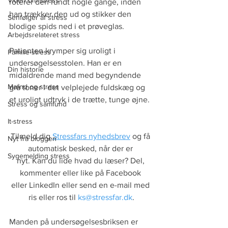
Viden om stress
roterer den rundt nogle gange, inden 
han trækker den ud og stikker den 
Senfølger af stress
blodige spids ned i et prøveglas.
Arbejdsrelateret stress
Patienten krymper sig uroligt i 
Familie-stress
undersøgelsesstolen. Han er en 
Din historie
midaldrende mand med begyndende 
Mænd og stress
grå toner i det velplejede fuldskæg og 
et uroligt udtryk i de trætte, tunge øjne. 
Stress og samfund
It-stress
Tilmeld dig 
Stressfars nyhedsbrev
 og få 
Nyt fra bloggen
automatisk besked, når der er 
Sygemelding stress
nyt. Kan du lide hvad du læser? Del, 
kommenter eller like på Facebook 
eller LinkedIn eller send en e-mail med 
ris eller ros til 
ks@stressfar.dk
.
Manden på undersøgelsesbriksen er 