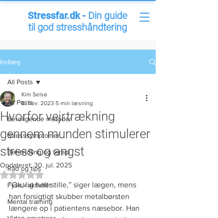
Stressfar.dk -
Din guide
til god stresshåndtering
Indlæg
All Posts
Kim Selsø
All Posts
6. nov. 2023
5 min læsning
Hvorfor vejrtrækning
Beroligende metoder
gennem munden stimulerer
Stresssymptomer
stress og angst
Behandling og terapi
Opdateret:
30. jul. 2025
Råd og tips
Bedømt til NaN ud af 5 stjerner.
”Ok, lig helt stille,” siger lægen, mens 
Fysisk aktivitet
han forsigtigt skubber metalbørsten 
Mental træning
længere op i patientens næsebor. Han 