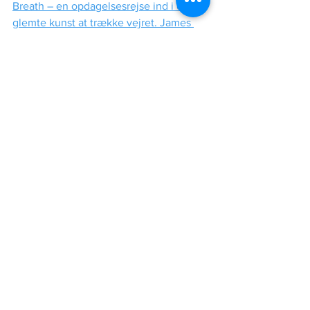
Breath – en opdagelsesrejse ind i den 
glemte kunst at trække vejret. James 
Nestor. Wiboltts Forlag. 2023.
Læs også:
4 åndedrætsøvelser der skaber 
øjeblikkelig ro – og en forklaring på 
hvorfor de virker
Her er den mest effektive 
afslapningsøvelse til stress og angst: 
Det fysiologiske suk
Tilmeld dig 
Stressfars nyhedsbrev
 og få 
automatisk besked, når der er nyt. Kan 
du lide hvad du læser? Del, kommenter 
eller like på Facebook eller LinkedIn 
eller send en e-mail med ris eller ros til 