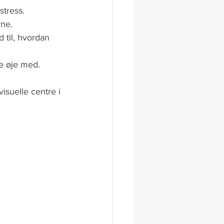
stress. 
ne.
 til, hvordan 
e øje med. 
suelle centre i 