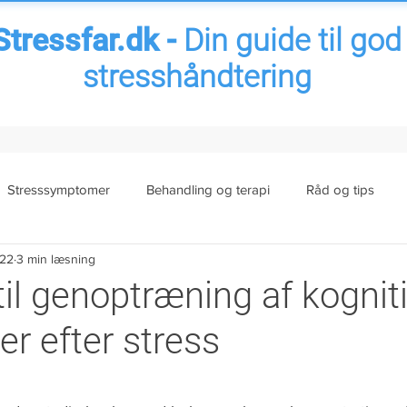
Stressfar.dk -
Din guide til god
stresshåndtering
Stresssymptomer
Behandling og terapi
Råd og tips
022
3 min læsning
ess
Senfølger af stress
Arbejdsrelateret stress
Familie
til genoptræning af kognit
r efter stress
amfund
It-stress
Nyt fra bloggen
Sygemelding stress
 5 stjerner.