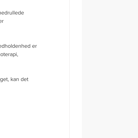
nedrullede 
er 
 Vedholdenhed er 
oterapi, 
get, kan det 