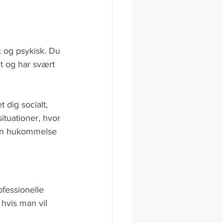
k og psykisk. Du 
t og har svært 
 dig socialt, 
tuationer, hvor 
 din hukommelse 
ofessionelle 
 hvis man vil 