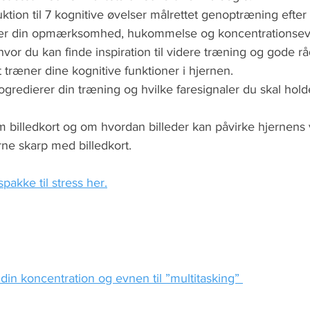
ktion til 7 kognitive øvelser målrettet genoptræning efter 
sær din opmærksomhed, hukommelse og koncentrationsev
or du kan finde inspiration til videre træning og gode råd
t træner dine kognitive funktioner i hjernen. 
ogredierer din træning og hvilke faresignaler du skal hold
billedkort og om hvordan billeder kan påvirke hjernens vi
rne skarp med billedkort.
pakke til stress her.
din koncentration og evnen til ”multitasking” 