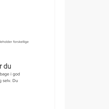
deholder forskellige 
r du
lbage i god 
 selv. Du 