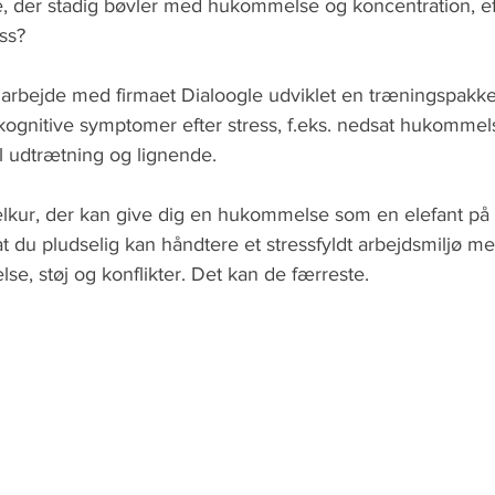
, der stadig bøvler med hukommelse og koncentration, ef
ss? 
marbejde med firmaet Dialoogle udviklet en træningspakke t
ognitive symptomer efter stress, f.eks. nedsat hukommels
l udtrætning og lignende.
elkur, der kan give dig en hukommelse som en elefant på 
 at du pludselig kan håndtere et stressfyldt arbejdsmiljø m
lse, støj og konflikter. Det kan de færreste.