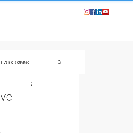
Fysisk aktivitet
-stress
Din historie
ive