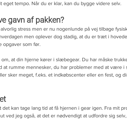
dit eget tempo. Når du er klar, kan du bygge videre selv. 
e gavn af pakken?
alvorlig stress men er nu nogenlunde på vej tilbage fysis
hverdagen men oplever dog stadig, at du er træt i hovede
 opgaver som før. 
m om, at din hjerne kører i slæbegear. Du har måske trukket
ed at rumme mennesker, du har problemer med at være i si
ler sker meget, f.eks. et indkøbscenter eller en fest, og
et
t det kan tage lang tid at få hjernen i gear igen. Fra mit pr
ut ved jeg også, at det er nødvendigt at udfordre sig selv,