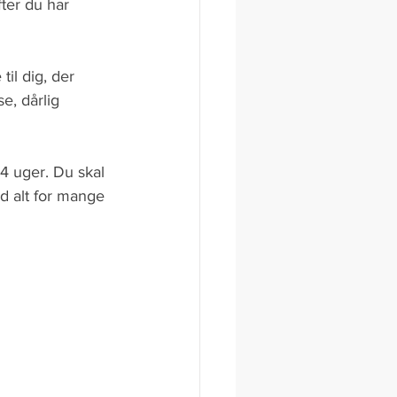
ter du har 
il dig, der 
e, dårlig 
4 uger. Du skal 
ed alt for mange 