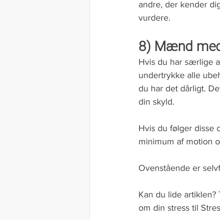
andre, der kender dig
vurdere.
8) Mænd med 
Hvis du har særlige am
undertrykke alle ubeha
du har det dårligt. De
din skyld.
Hvis du følger disse 
minimum af motion og i
Ovenstående er selvfølg
Kan du lide artiklen? 
om din stress til Stres