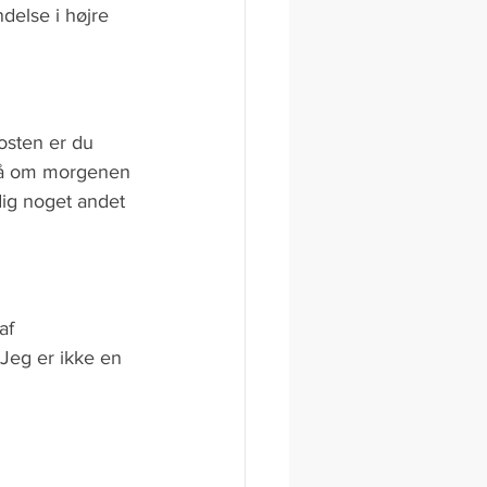
else i højre 
osten er du 
 på om morgenen 
dig noget andet 
af 
Jeg er ikke en 