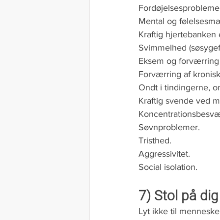
Fordøjelsesprobleme
Mental og følelsesmæ
Kraftig hjertebanken
Svimmelhed (søsygef
Eksem og forværring a
Forværring af kroni
Ondt i tindingerne, 
Kraftig svende ved m
Koncentrationsbesvæ
Søvnproblemer.
Tristhed.
Aggressivitet.
Social isolation.
7) Stol på dig
Lyt ikke til menneske