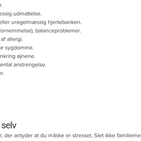
r.
ssig udmattelse.
 eller uregelmæssig hjertebanken.
ornemmelse), balanceproblemer.
f allergi.
ske sygdomme.
omkring øjnene.
ental anstrengelse.
r.
 selv
r, der antyder at du måske er stresset. Slet ikke familiem