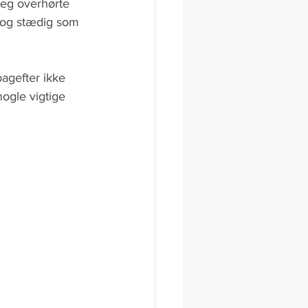
 jeg overhørte 
 og stædig som 
agefter ikke 
ogle vigtige 