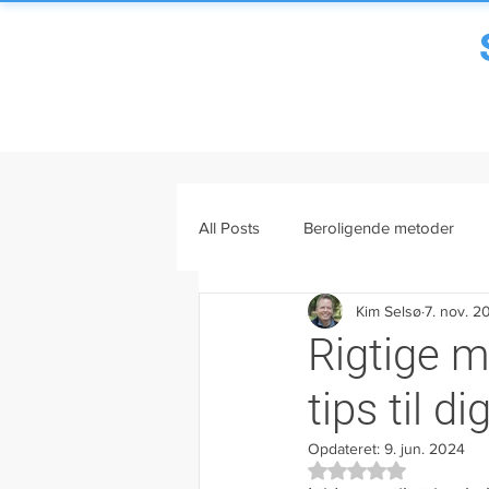
All Posts
Beroligende metoder
Kim Selsø
7. nov. 2
Mental træning
Viden om str
Rigtige m
tips til 
Mænd og stress
Stress og s
Opdateret:
9. jun. 2024
Bedømt til NaN ud af