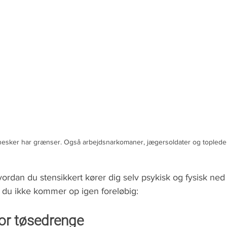
nesker har grænser. Også arbejdsnarkomaner, jægersoldater og topleder
vordan du stensikkert kører dig selv psykisk og fysisk ned 
at du ikke kommer op igen foreløbig:
for tøsedrenge