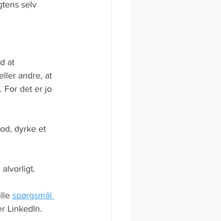
gtens selv 
d at 
ller andre, at 
. For det er jo 
od, dyrke et 
alvorligt.
lle 
spørgsmål 
r LinkedIn. 