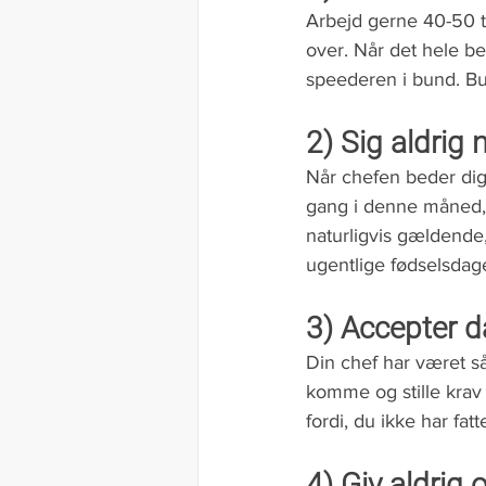
Arbejd gerne 40-50 t
over. Når det hele be
speederen i bund. Bun
2) Sig aldrig n
Når chefen beder dig 
gang i denne måned, 
naturligvis gældende,
ugentlige fødselsdag
3) Accepter då
Din chef har været så
komme og stille krav 
fordi, du ikke har fat
4) Giv aldrig 