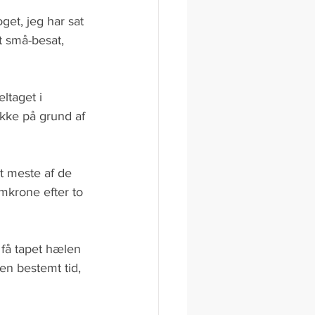
get, jeg har sat 
t små-besat, 
ltaget i 
kke på grund af 
et meste af de 
mkrone efter to 
få tapet hælen 
en bestemt tid, 