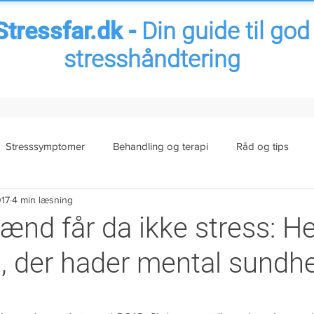
Stressfar.dk -
Din guide til god
stresshåndtering
Stresssymptomer
Behandling og terapi
Råd og tips
017
4 min læsning
ess
Senfølger af stress
Arbejdsrelateret stress
Familie
ænd får da ikke stress: He
dig, der hader mental sundh
amfund
It-stress
Nyt fra bloggen
Sygemelding stress
 5 stjerner.