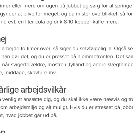
imer eller mere om ugen på jobbet og sørg for at springe
gynder at blive for meget, og du mister overblikket, så f
d evt. en liter cola og drik 8-10 kopper kaffe mere.
ej
arbejde to timer over, så siger du selvfølgelig ja. Også se
han gør det, og du er presset på hjemmefronten. Det sa
 når svigerforældre, mostre i Jylland og andre slægtninge i
e, middage, skovture mv.
rlige arbejdsvilkår
 venlig at ansætte dig, og du skal ikke være næsvis og tro
om arbejdsmiljø og alt muligt. Hvis du er stresset på jobbe
tet, hvad jobbet går ud på. 
op