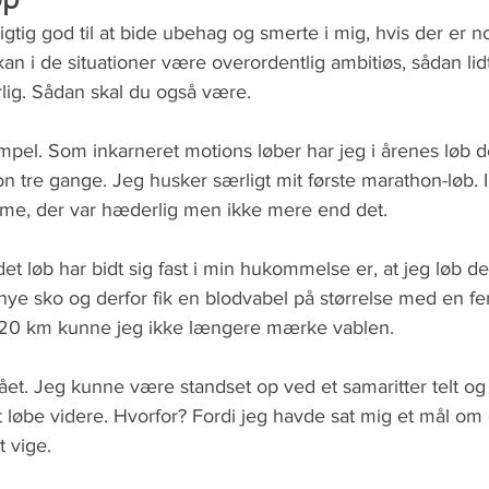
igtig god til at bide ubehag og smerte i mig, hvis der er no
kan i de situationer være overordentlig ambitiøs, sådan lid
rlig. Sådan skal du også være.
pel. Som inkarneret motions løber har jeg i årenes løb de
tre gange. Jeg husker særligt mit første marathon-løb. I
time, der var hæderlig men ikke mere end det.
det løb har bidt sig fast i min hukommelse er, at jeg løb d
 nye sko og derfor fik en blodvabel på størrelse med en fe
t 20 km kunne jeg ikke længere mærke vablen.
t. Jeg kunne være standset op ved et samaritter telt og 
t løbe videre. Hvorfor? Fordi jeg havde sat mig et mål om 
 vige.