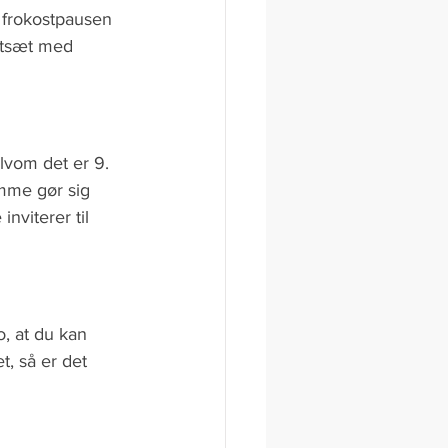
 frokostpausen 
ortsæt med 
lvom det er 9. 
mme gør sig 
nviterer til 
, at du kan 
t, så er det 