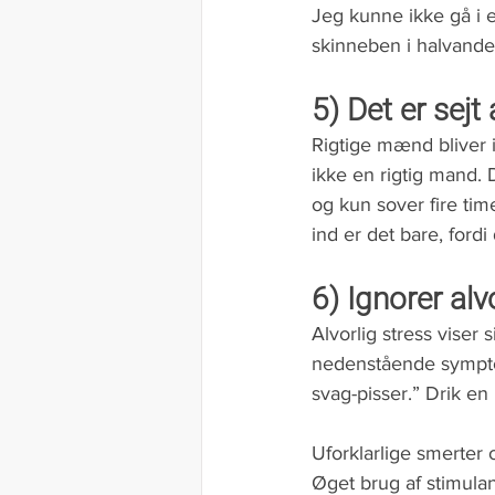
Jeg kunne ikke gå i 
skinneben i halvand
5) Det er sejt 
Rigtige mænd bliver i
ikke en rigtig mand. 
og kun sover fire tim
ind er det bare, fordi
6) Ignorer al
Alvorlig stress viser
nedenstående symptom
svag-pisser.” Drik e
Uforklarlige smerter
Øget brug af stimulan