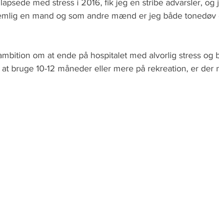
kollapsede med stress i 2016, fik jeg en stribe advarsler, og
nemlig en mand og som andre mænd er jeg både tonedøv
mbition om at ende på hospitalet med alvorlig stress og b
 at bruge 10-12 måneder eller mere på rekreation, er der n