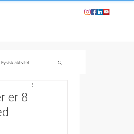
Fysisk aktivitet
-stress
Din historie
r er 8
ed