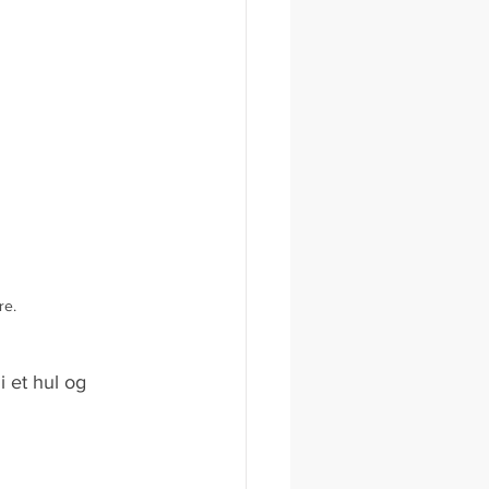
e. 
i et hul og 