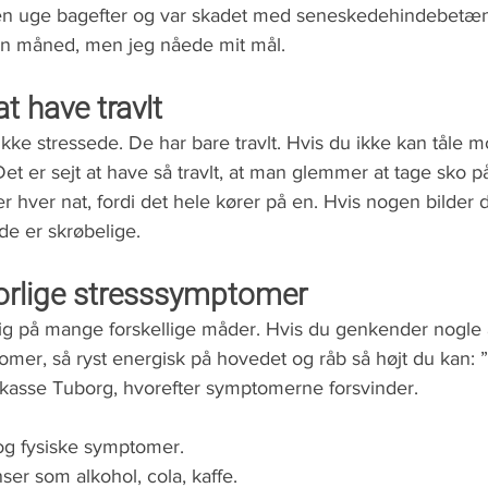
en uge bagefter og var skadet med seneskedehindebetænd
en måned, men jeg nåede mit mål.
at have travlt
kke stressede. De har bare travlt. Hvis du ikke kan tåle m
Det er sejt at have så travlt, at man glemmer at tage sko
er hver nat, fordi det hele kører på en. Hvis nogen bilder 
 de er skrøbelige.
vorlige stresssymptomer 
 sig på mange forskellige måder. Hvis du genkender nogle 
er, så ryst energisk på hovedet og råb så højt du kan: ”
n kasse Tuborg, hvorefter symptomerne forsvinder.
 og fysiske symptomer.
ser som alkohol, cola, kaffe.