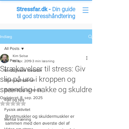
Stressfar.dk -
Din guide
til god stresshåndtering
Indlæg
All Posts
Kim Selsø
All Posts
10. apr. 2019
3 min læsning
Strækøvelser til stress: Giv
Beroligende metoder
slip på uro i kroppen og
Stresssymptomer
spænding i nakke og skuldre
Behandling og terapi
Opdateret:
8. sep. 2025
Råd og tips
Bedømt til NaN ud af 5 stjerner.
Fysisk aktivitet
Brystmuskler og skuldermuskler er 
Mental træning
sammen med den øverste del af 