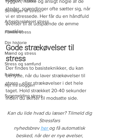
Viden om stress
ryggen, nakke og ansigt nogle af de 
steder, spændinger ofte sætter sig, når 
Senfølger af stress
vi er stressede. Her får du en håndfuld 
Arbejdsrelateret stress
øvelser til at udspænde de ømme 
muskler.
Familie-stress
Din historie
Gode strækøvelser til 
Mænd og stress
stress
Stress og samfund
Der findes to basisteknikker, du kan 
It-stress
benytte, når du laver strækøvelser til 
stress - eller strækøvelser i det hele 
Nyt fra bloggen
taget. Hold strækket 20-40 sekunder 
Sygemelding stress
inden du skifter til modsatte side.
Kan du lide hvad du læser? Tilmeld dig 
Stressfars 
nyhedsbrev 
her 
og få automatisk 
besked, når der er nye øvelser, 