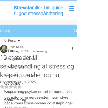
Stressfar.dk -
Din guide
til god stresshåndtering
Indlæg
All Posts
Kim Selsø
All Posts
14. aug. 2023
6 min læsning
10 metoder til
Beroligende metoder
selvbehandling af stress og
Stresssymptomer
kropslig uro her og nu
Behandling og terapi
Opdateret:
30. jul. 2025
Råd og tips
Bedømt til NaN ud af 5 stjerner.
Kroppen og psyken er tæt forbundet via 
Fysisk aktivitet
det autonome nervesystem, som styrer 
Mental træning
både vores stress-niveau og afslapnings-