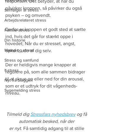
Viden om stress
responsen. Det betyder, at når du 
påvirker kroppen, så påvirker du også 
Senfølger af stress
psyken – og omvendt. 
Arbejdsrelateret stress
Derfor er kroppen et godt sted at sætte 
Familie-stress
ind, hvis det går for stærkt oppe i 
Din historie
hovedet; Når du er stresset, angst, 
Mænd og stress
opkørt, ude af dig selv.  
Stress og samfund
Der er heldigvis mange knapper at 
It-stress
regulere på, som alle sammen bidrager 
til at skrue op eller ned for din arousal, 
Nyt fra bloggen
som er et udtryk for dit vågenheds-
Sygemelding stress
niveau. 
Tilmeld dig 
Stressfars nyhedsbrev
 og få 
automatisk besked, når der 
er nyt. 
Få samtidig adgang til at stille 