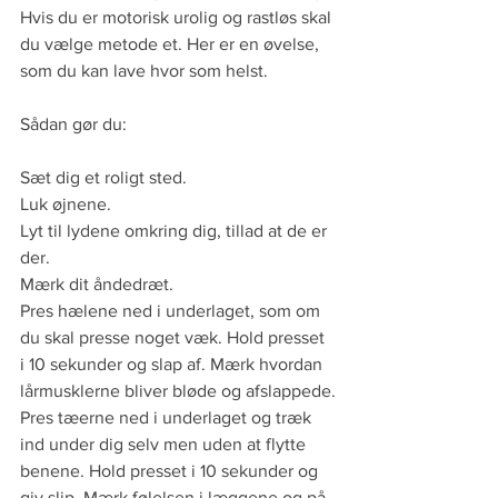
Hvis du er motorisk urolig og rastløs skal 
du vælge metode et. Her er en øvelse, 
som du kan lave hvor som helst.
Sådan gør du:
Sæt dig et roligt sted. 
Luk øjnene.
Lyt til lydene omkring dig, tillad at de er 
der. 
Mærk dit åndedræt.
Pres hælene ned i underlaget, som om 
du skal presse noget væk. Hold presset 
i 10 sekunder og slap af. Mærk hvordan 
lårmusklerne bliver bløde og afslappede.
Pres tæerne ned i underlaget og træk 
ind under dig selv men uden at flytte 
benene. Hold presset i 10 sekunder og 
giv slip. Mærk følelsen i læggene og på 