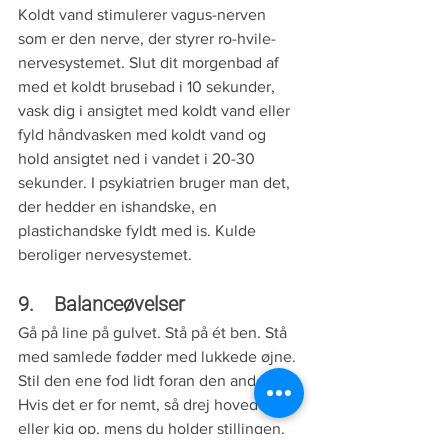
Koldt vand stimulerer vagus-nerven 
som er den nerve, der styrer ro-hvile-
nervesystemet. Slut dit morgenbad af 
med et koldt brusebad i 10 sekunder, 
vask dig i ansigtet med koldt vand eller 
fyld håndvasken med koldt vand og 
hold ansigtet ned i vandet i 20-30 
sekunder. I psykiatrien bruger man det, 
der hedder en ishandske, en 
plastichandske fyldt med is. Kulde 
beroliger nervesystemet. 
9.    Balanceøvelser
Gå på line på gulvet. Stå på ét ben. Stå 
med samlede fødder med lukkede øjne. 
Stil den ene fod lidt foran den anden. 
Hvis det er for nemt, så drej hovedet 
eller kig op, mens du holder stillingen. 