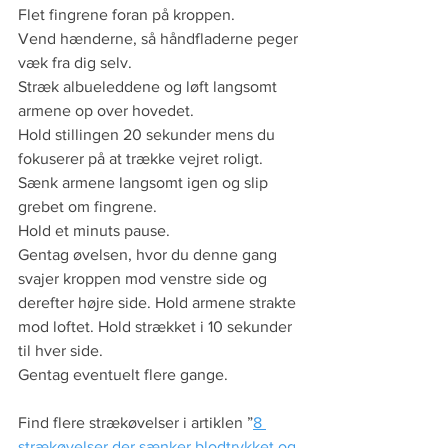
Flet fingrene foran på kroppen.
Vend hænderne, så håndfladerne peger 
væk fra dig selv.
Stræk albueleddene og løft langsomt 
armene op over hovedet.  
Hold stillingen 20 sekunder mens du 
fokuserer på at trække vejret roligt.
Sænk armene langsomt igen og slip 
grebet om fingrene.
Hold et minuts pause.
Gentag øvelsen, hvor du denne gang 
svajer kroppen mod venstre side og 
derefter højre side. Hold armene strakte 
mod loftet. Hold strækket i 10 sekunder 
til hver side. 
Gentag eventuelt flere gange.
Find flere strækøvelser i artiklen ”
8 
strækøvelser der sænker blodtrykket og 