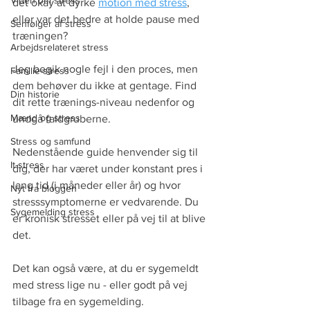
Viden om stress
det okay at dyrke 
motion med stress
, 
eller var det bedre at holde pause med 
Senfølger af stress
træningen?
Arbejdsrelateret stress
Jeg begik nogle fejl i den proces, men 
Familie-stress
dem behøver du ikke at gentage. Find 
Din historie
dit rette trænings-niveau nedenfor og 
Mænd og stress
undgå faldgruberne.
Stress og samfund
Nedenstående guide henvender sig til 
It-stress
dig, der har været under konstant pres i 
lang tid (i måneder eller år) og hvor 
Nyt fra bloggen
stresssymptomerne er vedvarende. Du 
Sygemelding stress
er kronisk stresset eller på vej til at blive 
det.
Det kan også være, at du er sygemeldt 
med stress lige nu - eller godt på vej 
tilbage fra en sygemelding. 