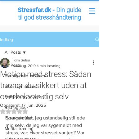
Stressfar.dk -
Din guide
til god stresshåndtering
Indlæg
All Posts
Kim Selsø
All Posts
30. aug. 2019
4 min læsning
Motion med stress: Sådan
Beroligende metoder
træner du sikkert uden at
Stresssymptomer
overbelaste dig selv
Behandling og terapi
Opdateret:
17. jun. 2025
Råd og tips
Bedømt til NaN ud af 5 stjerner.
Spørgsmålet, jeg ustandselig stillede 
Fysisk aktivitet
mig selv, da jeg var sygemeldt med 
Mental træning
stress, var: Hvor stresset var jeg? Var 